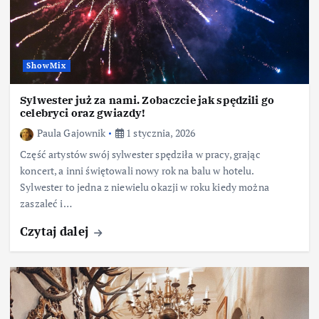
ShowMix
Sylwester już za nami. Zobaczcie jak spędzili go
celebryci oraz gwiazdy!
Paula Gajownik
1 stycznia, 2026
Część artystów swój sylwester spędziła w pracy, grając
koncert, a inni świętowali nowy rok na balu w hotelu.
Sylwester to jedna z niewielu okazji w roku kiedy można
zaszaleć i…
Czytaj dalej