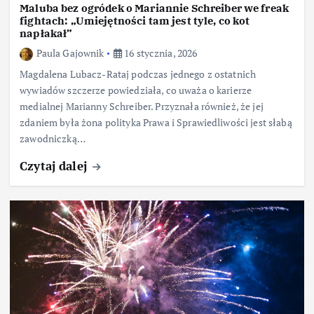
Maluba bez ogródek o Mariannie Schreiber we freak
fightach: „Umiejętności tam jest tyle, co kot
napłakał”
Paula Gajownik
16 stycznia, 2026
Magdalena Lubacz-Rataj podczas jednego z ostatnich
wywiadów szczerze powiedziała, co uważa o karierze
medialnej Marianny Schreiber. Przyznała również, że jej
zdaniem była żona polityka Prawa i Sprawiedliwości jest słabą
zawodniczką…
Czytaj dalej