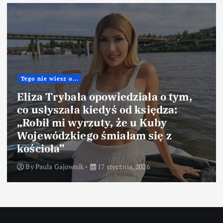
Tego nie wiesz o...
Eliza Trybała opowiedziała o tym,
co usłyszała kiedyś od księdza:
„Robił mi wyrzuty, że u Kuby
Wojewódzkiego śmiałam się z
kościoła”
By
Paula Gajownik
17 stycznia, 2026