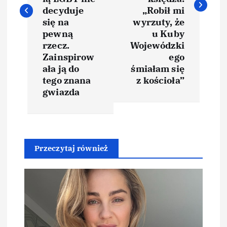
decyduje
„Robił mi
g
się na
wyrzuty, że
pewną
u Kuby
a
rzecz.
Wojewódzki
Zainspirow
ego
c
ała ją do
śmiałam się
tego znana
z kościoła”
j
gwiazda
a
w
Przeczytaj również
p
i
s