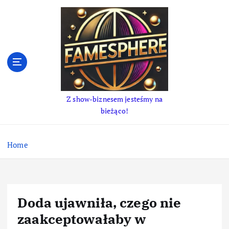
S
k
i
p
t
o
c
o
Z show-biznesem jesteśmy na
n
bieżąco!
t
e
n
Home
t
Doda ujawniła, czego nie
zaakceptowałaby w