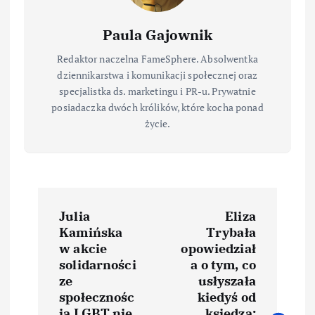
Paula Gajownik
Redaktor naczelna FameSphere. Absolwentka
dziennikarstwa i komunikacji społecznej oraz
specjalistka ds. marketingu i PR-u. Prywatnie
posiadaczka dwóch królików, które kocha ponad
życie.
N
Julia
Eliza
a
Kamińska
Trybała
w akcie
opowiedział
w
solidarności
a o tym, co
ze
usłyszała
i
społecznośc
kiedyś od
ią LGBT nie
księdza: