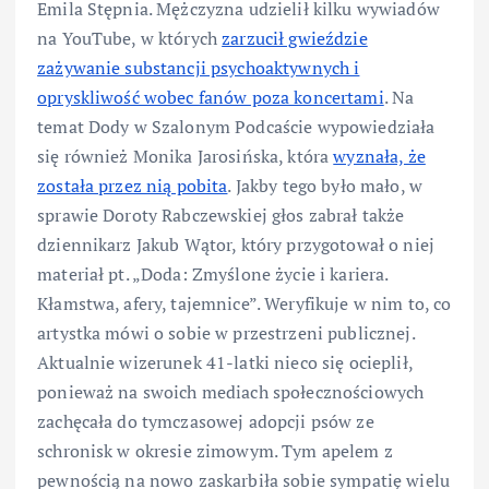
Emila Stępnia. Mężczyzna udzielił kilku wywiadów
na YouTube, w których
zarzucił gwieździe
zażywanie substancji psychoaktywnych i
opryskliwość wobec fanów poza koncertami
. Na
temat Dody w Szalonym Podcaście wypowiedziała
się również Monika Jarosińska, która
wyznała, że
została przez nią pobita
. Jakby tego było mało, w
sprawie Doroty Rabczewskiej głos zabrał także
dziennikarz Jakub Wątor, który przygotował o niej
materiał pt. „Doda: Zmyślone życie i kariera.
Kłamstwa, afery, tajemnice”. Weryfikuje w nim to, co
artystka mówi o sobie w przestrzeni publicznej.
Aktualnie wizerunek 41-latki nieco się ocieplił,
ponieważ na swoich mediach społecznościowych
zachęcała do tymczasowej adopcji psów ze
schronisk w okresie zimowym. Tym apelem z
pewnością na nowo zaskarbiła sobie sympatię wielu