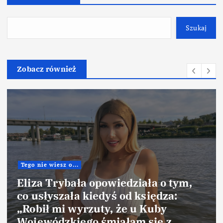
Szukaj
Zobacz również
 tym,
Tego nie wiesz o...
a:
Doda ujawniła, czego nie
z
zaakceptowałaby w małżeńst