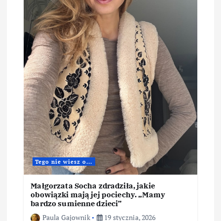
u
Tego nie wiesz o...
Małgorzata Socha zdradziła, jakie
obowiązki mają jej pociechy. „Mamy
bardzo sumienne dzieci”
Paula Gajownik
19 stycznia, 2026