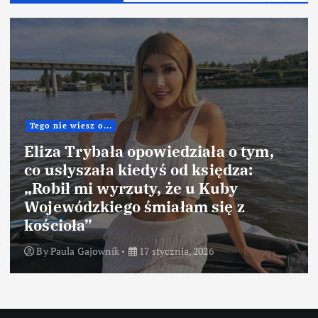
Tego nie wiesz o...
Eliza Trybała opowiedziała o tym,
co usłyszała kiedyś od księdza:
„Robił mi wyrzuty, że u Kuby
Wojewódzkiego śmiałam się z
kościoła”
By
Paula Gajownik
17 stycznia, 2026