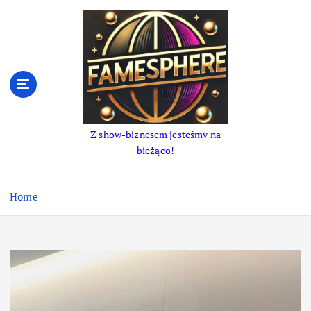
S
k
i
p
t
o
c
o
Z show-biznesem jesteśmy na
n
bieżąco!
t
e
n
Home
t