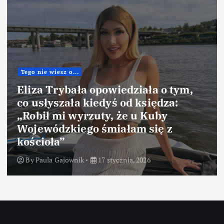
Tego nie wiesz o...
Eliza Trybała opowiedziała o tym,
co usłyszała kiedyś od księdza:
„Robił mi wyrzuty, że u Kuby
Wojewódzkiego śmiałam się z
kościoła”
By
Paula Gajownik
17 stycznia, 2026