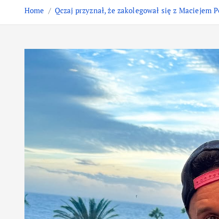
Home
Qczaj przyznał, że zakolegował się z Maciejem P