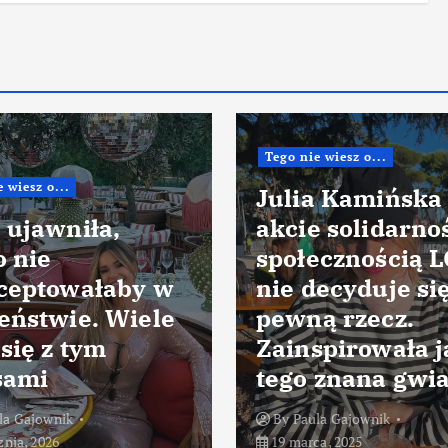
Tego nie wiesz o...
 wiesz o...
Julia Kamińska
 ujawniła,
akcie solidarnoś
o nie
społecznością 
ceptowałaby w
nie decyduje si
eństwie. Wiele
pewną rzecz.
się z tym
Zainspirowała j
sami
tego znana gwi
la Gajownik
By
Paula Gajownik
znia, 2026
19 marca, 2025