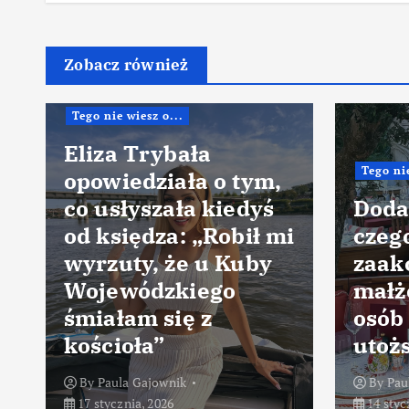
Zobacz również
Tego nie wiesz o...
Eliza Trybała
Tego nie
opowiedziała o tym,
co usłyszała kiedyś
Doda
od księdza: „Robił mi
czeg
wyrzuty, że u Kuby
zaak
Wojewódzkiego
małż
śmiałam się z
osób 
kościoła”
utoż
By
Paula Gajownik
By
Pau
17 stycznia, 2026
14 styc