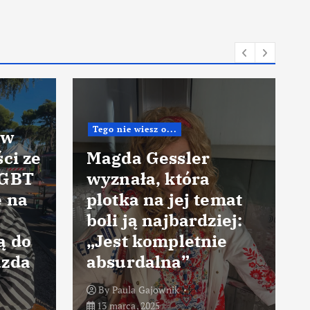
Tego nie wiesz o...
 w
ci ze
Magda Gessler
LGBT
wyznała, która
ę na
plotka na jej temat
boli ją najbardziej:
ą do
„Jest kompletnie
azda
absurdalna”
By
Paula Gajownik
13 marca, 2025