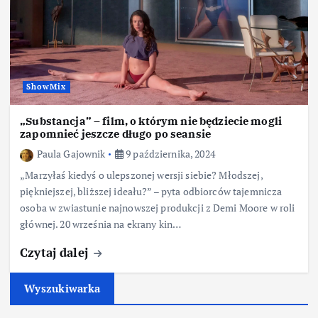
ShowMix
„Substancja” – film, o którym nie będziecie mogli
zapomnieć jeszcze długo po seansie
Paula Gajownik
9 października, 2024
„Marzyłaś kiedyś o ulepszonej wersji siebie? Młodszej,
piękniejszej, bliższej ideału?” – pyta odbiorców tajemnicza
osoba w zwiastunie najnowszej produkcji z Demi Moore w roli
głównej. 20 września na ekrany kin…
Czytaj dalej
Wyszukiwarka