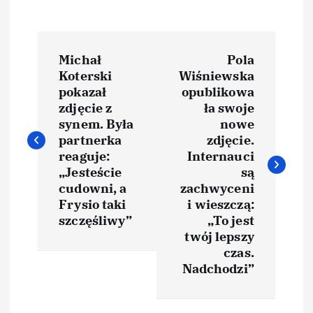
N
Michał
Pola
a
Koterski
Wiśniewska
pokazał
opublikowa
w
zdjęcie z
ła swoje
synem. Była
nowe
i
partnerka
zdjęcie.
reaguje:
Internauci
„Jesteście
są
g
cudowni, a
zachwyceni
Frysio taki
i wieszczą:
a
szczęśliwy”
„To jest
twój lepszy
c
czas.
Nadchodzi”
j