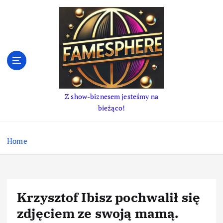
S
k
i
p
t
o
c
o
Z show-biznesem jesteśmy na
n
bieżąco!
t
e
n
Home
t
Krzysztof Ibisz pochwalił się
zdjęciem ze swoją mamą.