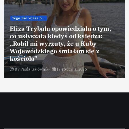
Tego nie wiesz o...
Doda ujawniła, czego nie
zaakceptowałaby w małżeństwie.
Wiele osób się z tym utożsami
By
Paula Gajownik
14 stycznia, 2026