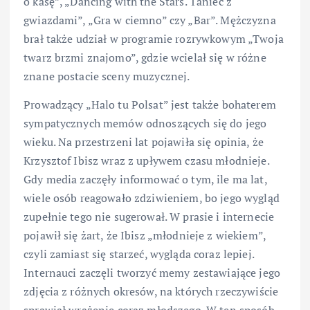
o kasę”, „Dancing with the Stars. Taniec z
gwiazdami”, „Gra w ciemno” czy „Bar”. Mężczyzna
brał także udział w programie rozrywkowym „Twoja
twarz brzmi znajomo”, gdzie wcielał się w różne
znane postacie sceny muzycznej.
Prowadzący „Halo tu Polsat” jest także bohaterem
sympatycznych memów odnoszących się do jego
wieku. Na przestrzeni lat pojawiła się opinia, że
Krzysztof Ibisz wraz z upływem czasu młodnieje.
Gdy media zaczęły informować o tym, ile ma lat,
wiele osób reagowało zdziwieniem, bo jego wygląd
zupełnie tego nie sugerował. W prasie i internecie
pojawił się żart, że Ibisz „młodnieje z wiekiem”,
czyli zamiast się starzeć, wygląda coraz lepiej.
Internauci zaczęli tworzyć memy zestawiające jego
zdjęcia z różnych okresów, na których rzeczywiście
sprawiał wrażenie coraz młodszego. W ten sposób