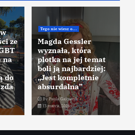
Tego nie wiesz o...
 w
ci ze
Magda Gessler
LGBT
wyznała, która
ę na
plotka na jej temat
boli ją najbardziej:
ą do
„Jest kompletnie
azda
absurdalna”
By
Paula Gajownik
13 marca, 2025