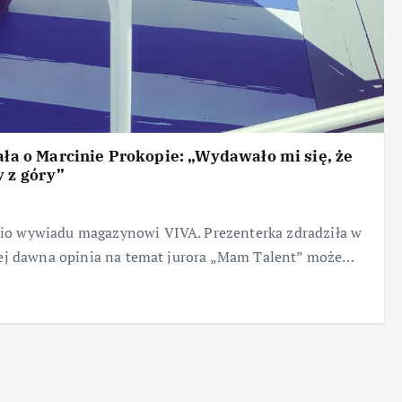
a o Marcinie Prokopie: „Wydawało mi się, że
y z góry”
nio wywiadu magazynowi VIVA. Prezenterka zdradziła w
. Jej dawna opinia na temat jurora „Mam Talent” może…