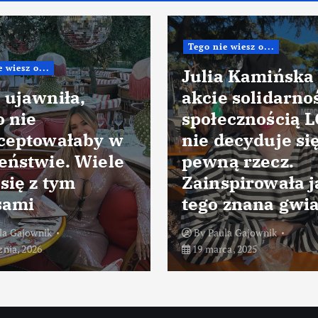
Tego nie wiesz o...
 wiesz o...
Julia Kamińska
 ujawniła,
akcie solidarnoś
o nie
społecznością 
ceptowałaby w
nie decyduje si
eństwie. Wiele
pewną rzecz.
się z tym
Zainspirowała j
sami
tego znana gwi
la Gajownik
By
Paula Gajownik
znia, 2026
19 marca, 2025