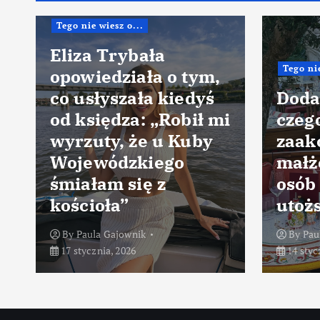
Tego nie wiesz o...
Eliza Trybała
Tego nie
opowiedziała o tym,
co usłyszała kiedyś
Doda
od księdza: „Robił mi
czeg
wyrzuty, że u Kuby
zaak
Wojewódzkiego
małż
śmiałam się z
osób 
kościoła”
utoż
By
Paula Gajownik
By
Pau
17 stycznia, 2026
14 styc