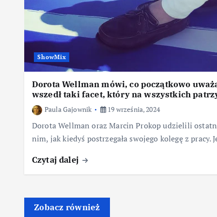
ShowMix
Dorota Wellman mówi, co początkowo uważał
wszedł taki facet, który na wszystkich patrz
Paula Gajownik
19 września, 2024
Dorota Wellman oraz Marcin Prokop udzielili ostat
nim, jak kiedyś postrzegała swojego kolegę z pracy
Czytaj dalej
Zobacz również