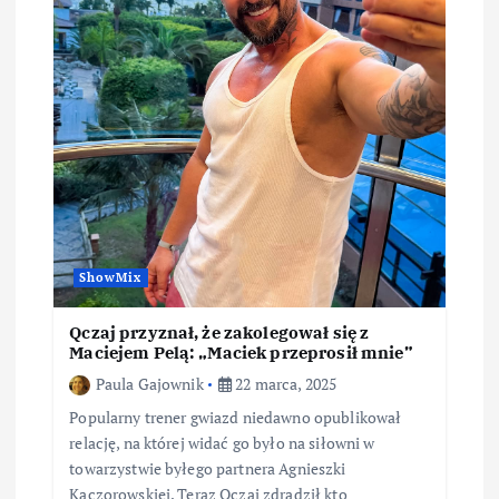
ShowMix
Qczaj przyznał, że zakolegował się z
Maciejem Pelą: „Maciek przeprosił mnie”
Paula Gajownik
22 marca, 2025
Popularny trener gwiazd niedawno opublikował
relację, na której widać go było na siłowni w
towarzystwie byłego partnera Agnieszki
Kaczorowskiej. Teraz Qczaj zdradził kto