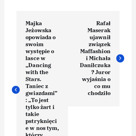
N
Majka
Rafał
a
Jeżowska
Maserak
opowiada o
ujawnił
w
swoim
związek
występie o
Maffashion
i
lasce w
i Michała
„Dancing
Danilczuka
with the
? Juror
g
Stars.
wyjaśnia o
Taniec z
co mu
a
gwiazdami”
chodziło
: „To jest
c
tylko żart i
takie
j
pstryknięci
e w nos tym,
którzy