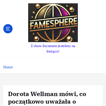
S
k
i
p
t
o
c
o
Z show-biznesem jesteśmy na
n
bieżąco!
t
e
n
Home
t
Dorota Wellman mówi, co
początkowo uważała o